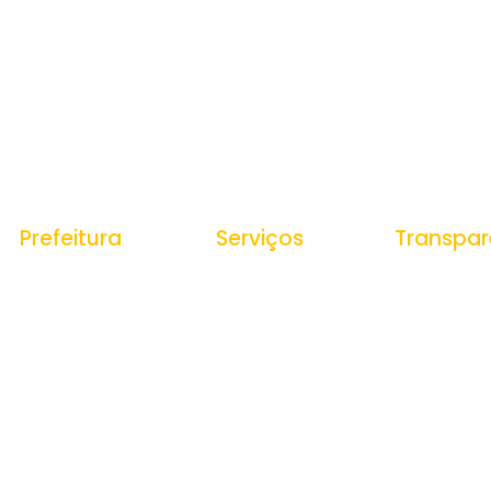
Prefeitura
Serviços
Transpar
História do Municipio
Ouvidoria
Portal da Tr
Receitas
e-SIC
Estrutura Organizacional
Despesas
Nota Fiscal Eletrônica
Secretarias
Gestão de P
Tributos Municipais
Veículos e
Protocolo
Equipamento
Obras Públic
Contratações
Contas Públi
Documentos 
Convênios