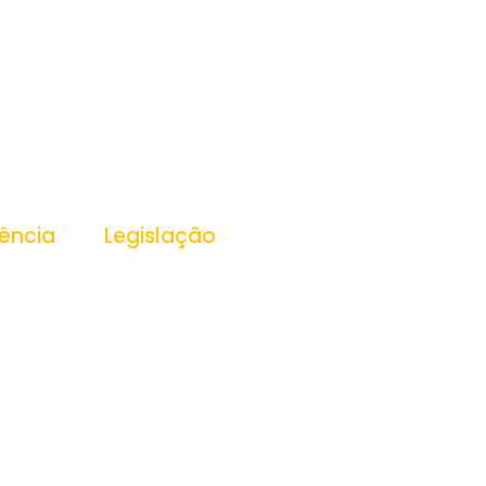
ência
Legislação
ansparência
Leis
Decretos
Portarias
essoas
PPA
LDO
s
LOA
as
 Públicas
cas
Públicos