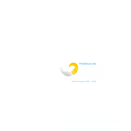
Rua Jorge Pinto Leal,53
Centro
Mar de Espanha MG
CEP:36640-000
(32)3276-1225
gabinete@mardeespanha.mg.gov.br
ouvidoria@mardeespanha.mg.gov.br