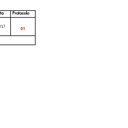
ta
Protocolo
/17
01