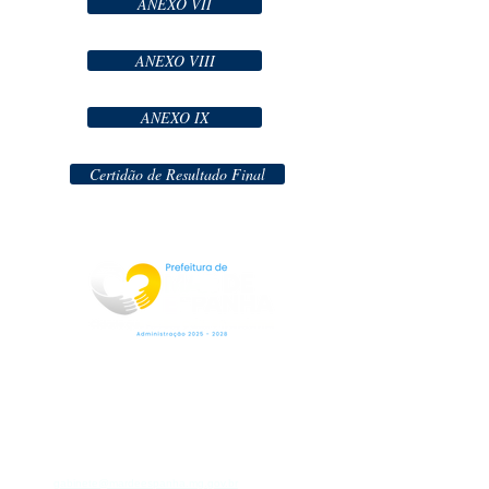
ANEXO VII
ANEXO VIII
ANEXO IX
Certidão de Resultado Final
Rua Jorge Pinto Leal,53
Centro
Mar de Espanha MG
CEP:36640-000
(32)3276-1225
gabinete@mardeespanha.mg.gov.br