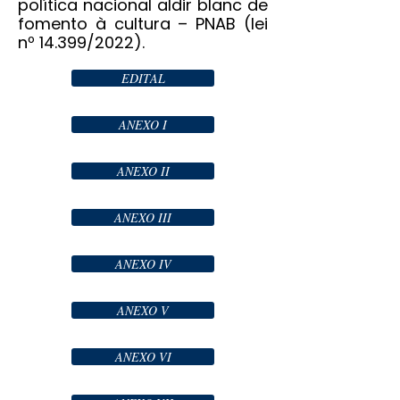
política nacional aldir blanc de
fomento à cultura – PNAB (lei
nº 14.399/2022).
EDITAL
ANEXO I
ANEXO II
ANEXO III
ANEXO IV
ANEXO V
ANEXO VI