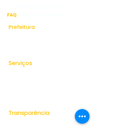
ouvidoria@mardeespanha.mg.gov.br
FAQ
- Perguntas Frequentes
Prefeitura
História do Municipio
Estrutura Organizacional
Secretarias
Serviços
Ouvidoria
e-SIC
Nota Fiscal Eletrônica
Tributos Municipais
Protocolo
Transparência
Portal da Transparência
Receitas