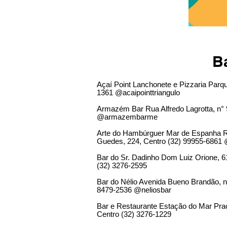
B
Açaí Point Lanchonete e Pizzaria Parq
1361 @acaipointtriangulo
Armazém Bar Rua Alfredo Lagrotta, n° 
@armazembarme
Arte do Hambúrguer Mar de Espanha R
Guedes, 224, Centro (32) 99955-6861
Bar do Sr. Dadinho Dom Luiz Orione, 
(32) 3276-2595
Bar do Nélio Avenida Bueno Brandão, n°
8479-2536 @neliosbar
Bar e Restaurante Estação do Mar Pra
Centro (32) 3276-1229