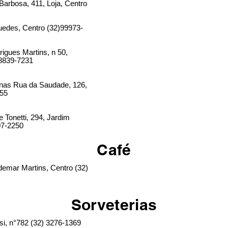
arbosa, 411, Loja, Centro
uedes, Centro (32)99973-
igues Martins, n 50,
 8839-7231
nas Rua da Saudade, 126,
855
Tonetti, 294, Jardim
07-2250
Café
emar Martins, Centro (32)
Sorveterias
si, n°782 (32) 3276-1369