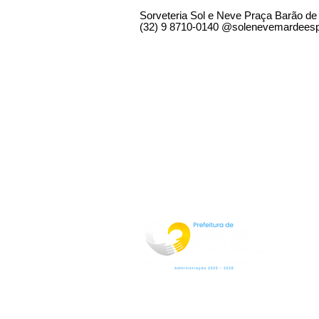
Sorveteria Sol e Neve Praça Barão de
(32) 9 8710-0140 @solenevemardees
Rua Jorge Pinto Leal,53
Centro
Mar de Espanha MG