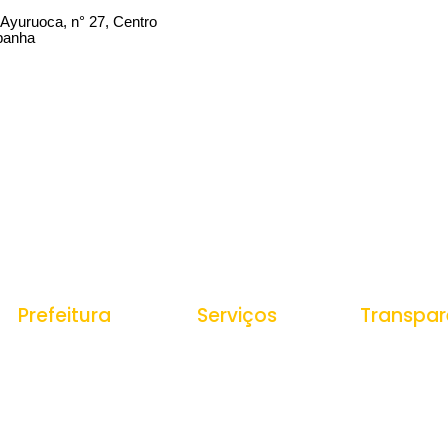
 Ayuruoca, n° 27, Centro
panha
Prefeitura
Serviços
Transpar
História do Municipio
Ouvidoria
Portal da Tr
Receitas
e-SIC
Estrutura Organizacional
Despesas
Nota Fiscal Eletrônica
Secretarias
Gestão de P
Tributos Municipais
Veículos e
Protocolo
Equipamento