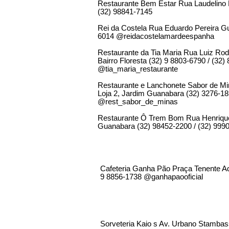
Restaurante Bem Estar Rua Laudelino B
(32) 98841-7145
Rei da Costela Rua Eduardo Pereira G
6014 @reidacostelamardeespanha
Restaurante da Tia Maria Rua Luiz Rodr
Bairro Floresta (32) 9 8803-6790 / (32)
@tia_maria_restaurante
Restaurante e Lanchonete Sabor de Mi
Loja 2, Jardim Guanabara (32) 3276-1
@rest_sabor_de_minas
Restaurante Ô Trem Bom Rua Henrique 
Guanabara (32) 98452-2200 / (32) 999
Cafeteria Ganha Pão Praça Tenente Ad
9 8856-1738 @ganhapaooficial
Sorveteria Kaio s Av. Urbano Stambas