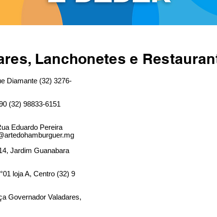
ares, Lanchonetes e Restauran
ue Diamante (32) 3276-
90 (32) 98833-6151
ua Eduardo Pereira
 @artedohamburguer.mg
614, Jardim Guanabara
01 loja A, Centro (32) 9
ça Governador Valadares,