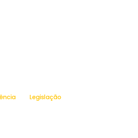
ência
Legislação
ansparência
Leis
Decretos
Portarias
essoas
PPA
LDO
s