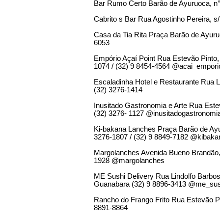
Bar Rumo Certo Barão de Ayuruoca, n°
Cabrito s Bar Rua Agostinho Pereira, s
Casa da Tia Rita Praça Barão de Ayuru
6053
Empório Açaí Point Rua Estevão Pinto, 
1074 / (32) 9 8454-4564 @acai_empori
Escaladinha Hotel e Restaurante Rua L
(32) 3276-1414
Inusitado Gastronomia e Arte Rua Estev
(32) 3276- 1127 @inusitadogastronomi
Ki-bakana Lanches Praça Barão de Ayur
3276-1807 / (32) 9 8849-7182 @kibaka
Margolanches Avenida Bueno Brandão, 
1928 @margolanches
ME Sushi Delivery Rua Lindolfo Barbos
Guanabara (32) 9 8896-3413 @me_sush
Rancho do Frango Frito Rua Estevão Pin
8891-8864