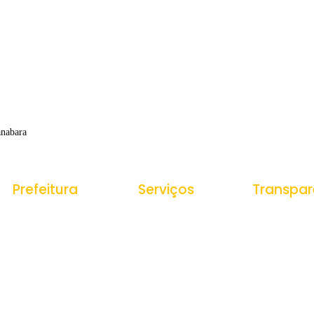
anabara
Prefeitura
Serviços
Transpar
História do Municipio
Ouvidoria
Portal da Tr
Receitas
e-SIC
Estrutura Organizacional
Despesas
Nota Fiscal Eletrônica
Secretarias
Gestão de P
Tributos Municipais
Veículos e
Protocolo
Equipamento
Obras Públic
Contratações