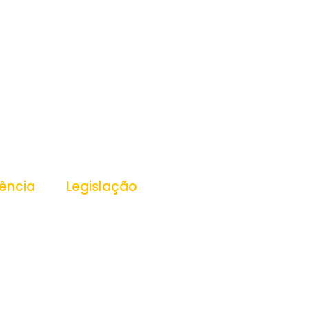
ência
Legislação
ansparência
Leis
Decretos
Portarias
essoas
PPA
LDO
s
LOA
as
 Públicas