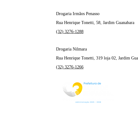
Drogaria Irmãos Penasso
Rua Henrique Tonetti, 58, Jardim Guanabara
(32) 3276-1288
Drogaria Nilmara
Rua Henrique Tonetti, 319 loja 02, Jardim Gu
(32) 3276-1266
Rua Jorge Pinto Leal,53
Centro
Mar de Espanha MG
CEP:36640-000
(32)3276-1225