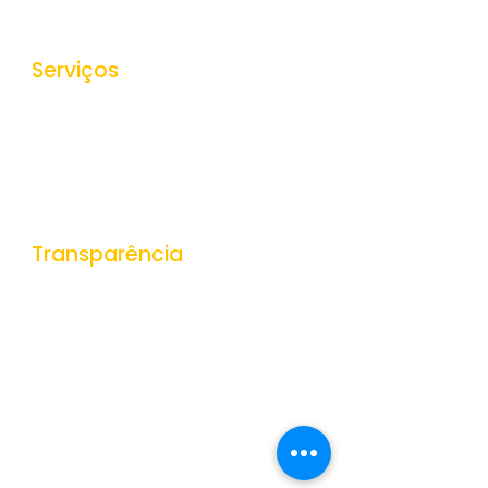
Secretarias
Serviços
Ouvidoria
e-SIC
Nota Fiscal Eletrônica
Tributos Municipais
Protocolo
Transparência
Portal da Transparência
Receitas
Despesas
Gestão de Pessoas
Veículos e Equipamentos
Obras Públicas
Contratações Públicas
Contas Públicas