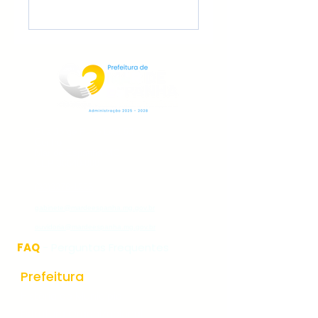
Rua Jorge Pinto Leal,53
Centro
Mar de Espanha MG
CEP:36640-000
(32)3276-1225
gabinete@mardeespanha.mg.gov.br
ouvidoria@mardeespanha.mg.gov.br
FAQ
- Perguntas Frequentes
Prefeitura
História do Municipio
Estrutura Organizacional