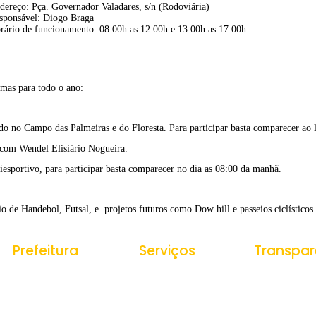
dereço: Pça. Governador Valadares, s/n (Rodoviária)
sponsável: Diogo Braga
rário de funcionamento: 08:00h as 12:00h e 13:00h as 17:00h
mas para todo o ano:
ado no Campo das Palmeiras e do Floresta. Para participar basta comparecer ao 
 com Wendel Elisiário Nogueira.
liesportivo, para participar basta comparecer no dia as 08:00 da manhã.
 de Handebol, Futsal, e projetos futuros como Dow hill e passeios ciclísticos.
Prefeitura
Serviços
Transpar
História do Municipio
Ouvidoria
Portal da Tr
Receitas
e-SIC
Estrutura Organizacional
Despesas
Nota Fiscal Eletrônica
Secretarias
Gestão de P
Tributos Municipais