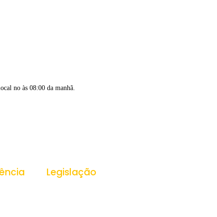
local no às 08:00 da manhã.
ência
Legislação
ansparência
Leis
Decretos
Portarias
essoas
PPA