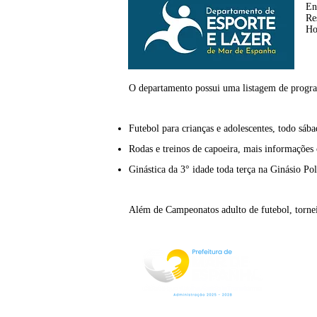
En
Re
Ho
O departamento possui uma listagem de progra
Futebol para crianças e adolescentes, todo sáb
Rodas e treinos de capoeira, mais informações
Ginástica da 3° idade toda terça na Ginásio Po
Além de Campeonatos adulto de futebol, torneio
Rua Jorge Pinto Leal,53