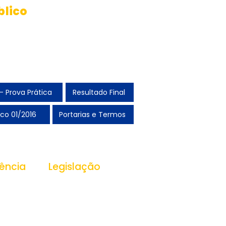
blico
 convocados
ção e Posse
- Prova Prática
Resultado Final
co 01/2016
Portarias e Termos
ência
Legislação
ansparência
Leis
Decretos
Portarias
essoas
PPA
LDO