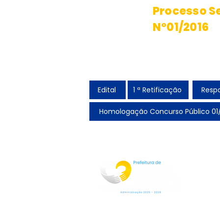
Processo Se
Nº01/2016
Candidato
para Nome
Edital
1 ª Retificação
Respo
Homologação Concurso Público 01
Rua Jorge Pinto Leal,53
Centro