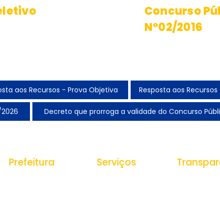
letivo
Concurso Pú
Nº02/2016
s convocados
Candidatos
ação e Posse
para Nomea
sta aos Recursos - Prova Objetiva
Resposta aos Recursos 
/2026
Decreto que prorroga a validade do Concurso Públi
Prefeitura
Serviços
Transpar
História do Municipio
Ouvidoria
Portal da Tr
Receitas
e-SIC
Estrutura Organizacional
Despesas
Nota Fiscal Eletrônica
Secretarias
Gestão de P
Tributos Municipais
Veículos e
Protocolo