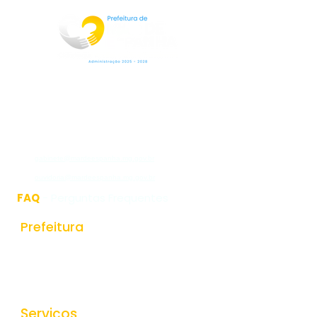
Rua Jorge Pinto Leal,53
Centro
Mar de Espanha MG
CEP:36640-000
(32)3276-1225
gabinete@mardeespanha.mg.gov.br
ouvidoria@mardeespanha.mg.gov.br
FAQ
- Perguntas Frequentes
Prefeitura
História do Municipio
Estrutura Organizacional
Secretarias
Serviços