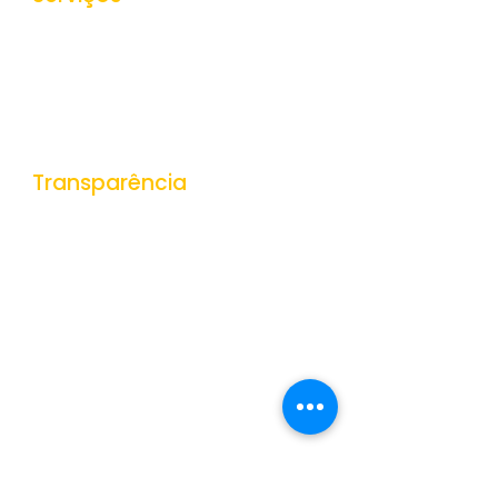
Ouvidoria
e-SIC
Nota Fiscal Eletrônica
Tributos Municipais
Protocolo
Transparência
Portal da Transparência
Receitas
Despesas
Gestão de Pessoas
Veículos e Equipamentos
Obras Públicas
Contratações Públicas
Contas Públicas
Documentos Públicos
Convênios
Dados Abertos