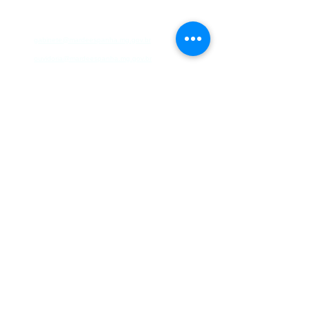
(32)3276-1225
gabinete@mardeespanha.mg.gov.br
ouvidoria@mardeespanha.mg.gov.br
FAQ
- Perguntas Frequentes
Prefeitura
História do Municipio
Estrutura Organizacional
Secretarias
Serviços
Ouvidoria
e-SIC
Nota Fiscal Eletrônica
Tributos Municipais
Protocolo
Transparência