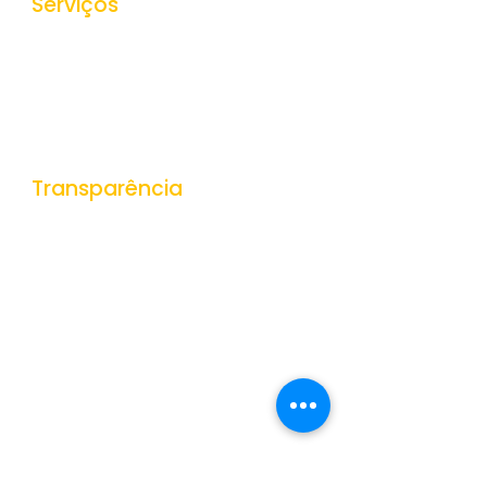
Serviços
Ouvidoria
e-SIC
Nota Fiscal Eletrônica
Tributos Municipais
Protocolo
Transparência
Portal da Transparência
Receitas
Despesas
Gestão de Pessoas
Veículos e Equipamentos
Obras Públicas
Contratações Públicas
Contas Públicas
Documentos Públicos
Convênios
Dados Abertos