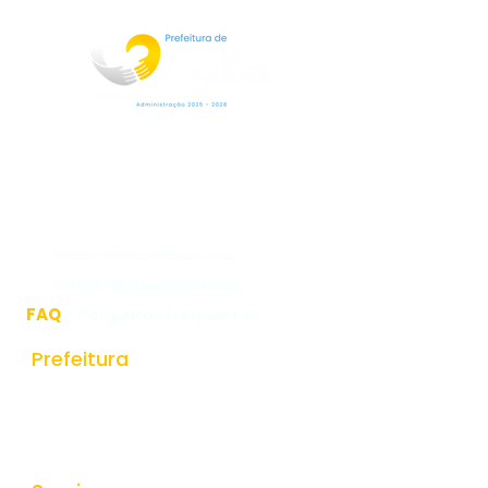
Rua Jorge Pinto Leal,53
Centro
Mar de Espanha MG
CEP:36640-000
(32)3276-1225
gabinete@mardeespanha.mg.gov.br
ouvidoria@mardeespanha.mg.gov.br
FAQ
- Perguntas Frequentes
Prefeitura
História do Municipio
Estrutura Organizacional
Secretarias