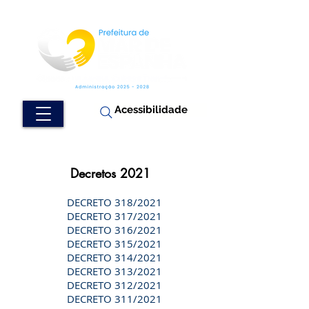
Acessibilidade
Decretos 2021
DECRETO 318/2021
DECRETO 317/2021
DECRETO 316/2021
DECRETO 315/2021
DECRETO 314/2021
DECRETO 313/2021
DECRETO 312/2021
DECRETO 311/2021