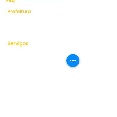
FAQ
- Perguntas Frequentes
Prefeitura
História do Municipio
Estrutura Organizacional
Secretarias
Serviços
Ouvidoria
e-SIC
Nota Fiscal Eletrônica
Tributos Municipais
Protocolo
Transparência
Portal da Transparência
Receitas
Despesas
Gestão de Pessoas