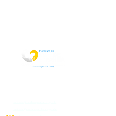
Rua Jorge Pinto Leal,53
Centro
Mar de Espanha MG
CEP:36640-000
(32)3276-1225
gabinete@mardeespanha.mg.gov.br
ouvidoria@mardeespanha.mg.gov.br