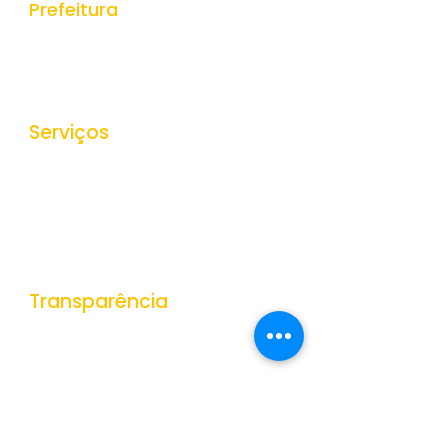
Prefeitura
História do Municipio
Estrutura Organizacional
Secretarias
Serviços
Ouvidoria
e-SIC
Nota Fiscal Eletrônica
Tributos Municipais
Protocolo
Transparência
Portal da Transparência
Receitas
Despesas
Gestão de Pessoas
Veículos e Equipamentos
Obras Públicas