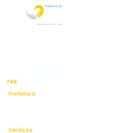
Rua Jorge Pinto Leal,53
Centro
Mar de Espanha MG
CEP:36640-000
(32)3276-1225
gabinete@mardeespanha.mg.gov.br
ouvidoria@mardeespanha.mg.gov.br
FAQ
- Perguntas Frequentes
Prefeitura
História do Municipio
Estrutura Organizacional
Secretarias
Serviços