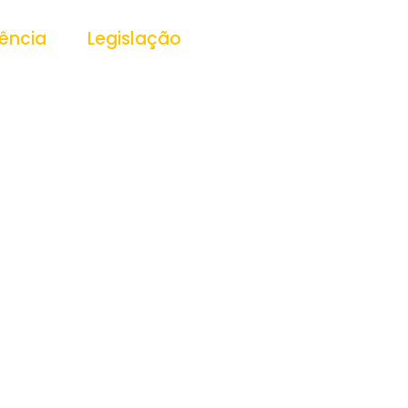
ência
Legislação
ansparência
Leis
Decretos
Portarias
essoas
PPA
LDO
s
LOA
as
 Públicas
cas
Públicos
os
s