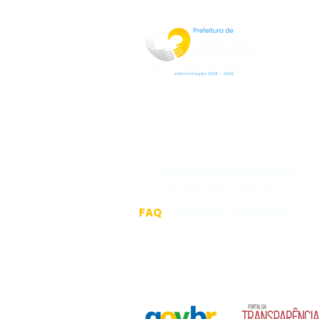
Rua Jorge Pinto Leal,53
Centro
Mar de Espanha MG
CEP:36640-000
(32)3276-1225
gabinete@mardeespanha.mg.gov.br
ouvidoria@mardeespanha.mg.gov.br
FAQ
- Perguntas Frequentes