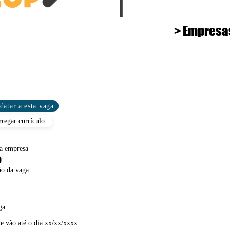
> Empresa
datar a esta vaga
rregar currículo
a empresa
o
ão da vaga
ga
de vão até o dia xx/xx/xxxx