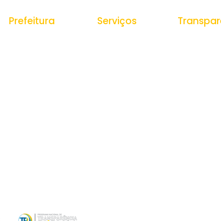
Prefeitura
Serviços
Transpar
História do Municipio
Ouvidoria
Portal da Tr
Receitas
e-SIC
Estrutura Organizacional
Despesas
Nota Fiscal Eletrônica
Secretarias
Gestão de P
Tributos Municipais
Veículos e
Protocolo
Equipamento
Obras Públic
Contratações
Contas Públi
Documentos 
Convênios
Dados Abert
Orçamentos
+Mostrar Mai