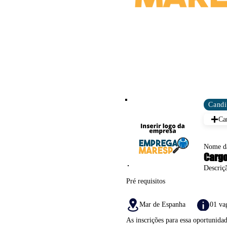
Candi
Ca
Nome d
Carg
Descriç
Pré requisitos
Mar de Espanha
01 va
As inscrições para essa oportunida