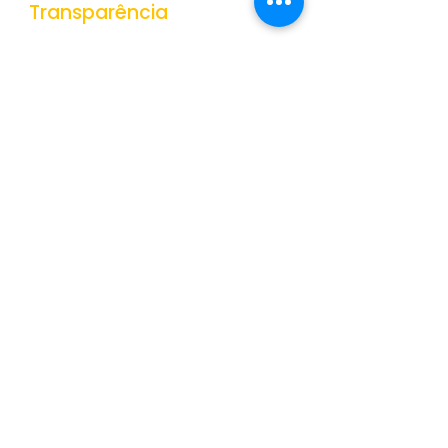
Transparência
Portal da Transparência
Receitas
Despesas
Gestão de Pessoas
Veículos e Equipamentos
Obras Públicas
Contratações Públicas
Contas Públicas
Documentos Públicos
Convênios
Dados Abertos
Orçamentos
+Mostrar Mais
Legislação
Leis
Decreto
s