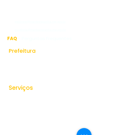
CEP:36640-000
(32)3276-1225
gabinete@mardeespanha.mg.gov.br
ouvidoria@mardeespanha.mg.gov.br
FAQ
- Perguntas Frequentes
Prefeitura
História do Municipio
Estrutura Organizacional
Secretarias
Serviços
Ouvidoria
e-SIC
Nota Fiscal Eletrônica
Tributos Municipais
Protocolo