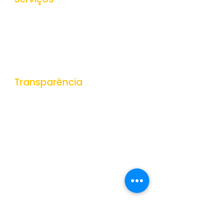
Ouvidoria
e-SIC
Nota Fiscal Eletrônica
Tributos Municipais
Protocolo
Transparência
Portal da Transparência
Receitas
Despesas
Gestão de Pessoas
Veículos e Equipamentos
Obras Públicas
Contratações Públicas
Contas Públicas
Documentos Públicos
Convênios
Dados Abertos