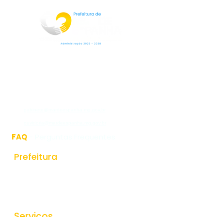
Rua Jorge Pinto Leal,53
Centro
Mar de Espanha MG
CEP:36640-000
(32)3276-1225
gabinete@mardeespanha.mg.gov.br
ouvidoria@mardeespanha.mg.gov.br
FAQ
- Perguntas Frequentes
Prefeitura
História do Municipio
Estrutura Organizacional
Secretarias
Serviços