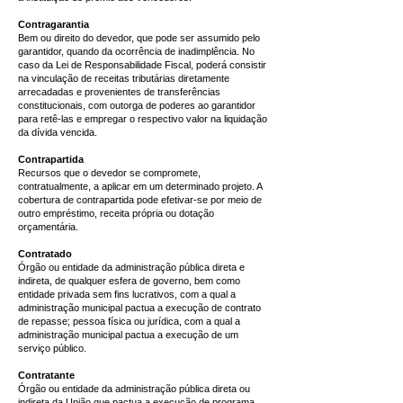
Contragarantia
Bem ou direito do devedor, que pode ser assumido pelo
garantidor, quando da ocorrência de inadimplência. No
caso da Lei de Responsabilidade Fiscal, poderá consistir
na vinculação de receitas tributárias diretamente
arrecadadas e provenientes de transferências
constitucionais, com outorga de poderes ao garantidor
para retê-las e empregar o respectivo valor na liquidação
da dívida vencida.
Contrapartida
Recursos que o devedor se compromete,
contratualmente, a aplicar em um determinado projeto. A
cobertura de contrapartida pode efetivar-se por meio de
outro empréstimo, receita própria ou dotação
orçamentária.
Contratado
Órgão ou entidade da administração pública direta e
indireta, de qualquer esfera de governo, bem como
entidade privada sem fins lucrativos, com a qual a
administração
municipal pactua a execução de contrato
de repasse; pessoa física ou jurídica, com a qual a
administração municipal pactua a execução de um
serviço público.
Contratante
Órgão ou entidade da administração pública direta ou
indireta da União que pactua a execução de programa,