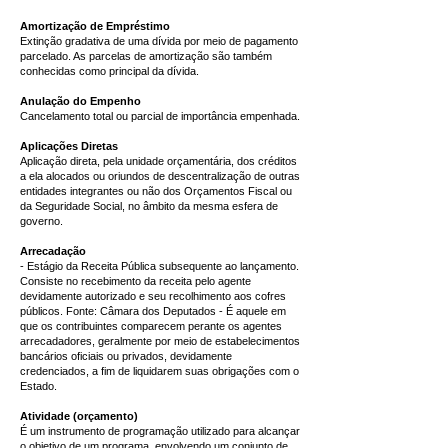
Amortização de Empréstimo
Extinção gradativa de uma dívida por meio de pagamento
parcelado. As parcelas de amortização são também
conhecidas como principal da dívida.
Anulação do Empenho
Cancelamento total ou parcial de importância empenhada.
Aplicações Diretas
Aplicação direta, pela unidade orçamentária, dos créditos
a ela alocados ou oriundos de descentralização de outras
entidades integrantes ou não dos Orçamentos Fiscal ou
da Seguridade Social, no âmbito da mesma esfera de
governo.
Arrecadação
- Estágio da Receita Pública subsequente ao lançamento.
Consiste no recebimento da receita pelo agente
devidamente autorizado e seu recolhimento aos cofres
públicos. Fonte: Câmara dos Deputados - É aquele em
que os contribuintes comparecem perante os agentes
arrecadadores, geralmente por meio de estabelecimentos
bancários oficiais ou privados, devidamente
credenciados, a fim de liquidarem suas obrigações com o
Estado.
Atividade (orçamento)
É um instrumento de programação utilizado para alcançar
o objetivo de um programa, envolvendo um conjunto de