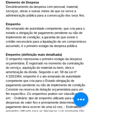
Elemento de Despesa
Desdobramento da despesa com pessoal, material,
serviços, obras e outras meios de que se serve a
administração pública para a consecução dos seus fins.
Empenho
Ato emanado de autoridade competente, que cria para o
estado a obrigação de pagamento pendente ou não de
implemento de condição; a garantia de que existe o
crédito necessário para a liquidação de um compromisso
assumido; é o primeiro estágio da despesa pública.
Empenho (definição mais detalhada)
O empenho representa o primeiro estágio da despesa
orçamentária. É registrado no momento da contratação
do serviço, aquisição do material ou bem, obra e
amortização da dívida. Segundo o art. 58 da Lei nº
4.320/1964, empenho é o ato emanado de autoridade
competente que cria para o Estado obrigação de
pagamento pendente ou não de implemento de condição.
Consiste na reserva de dotação orçamentária para um
fim específico. Os empenhos podem ser classificados
em: - Ordinário: tipo de empenho utilizado para as
despesas de valor fixo e previamente determinado, cujo
pagamento deva ocorrer de uma só vez; - Estimativo:
empenho utilizado para as despesas cujo montante não
se pode determinar previamente, tais como serviços de
fornecimento de água e energia elétrica, aquisição de
combustíveis e lubrificantes e outros; e - Global:
empenho utilizado para despesas contratuais ou outras