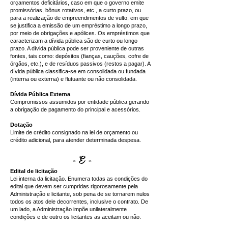
orçamentos deficitários, caso em que o governo emite
promissórias, bônus rotativos, etc., a curto prazo, ou
para a realização de empreendimentos de vulto, em que
se justifica a emissão de um empréstimo a longo prazo,
por meio de obrigações e apólices. Os empréstimos que
caracterizam a dívida pública são de curto ou longo
prazo. A dívida pública pode ser proveniente de outras
fontes, tais como: depósitos (fianças, cauções, cofre de
órgãos, etc.), e de resíduos passivos (restos a pagar). A
dívida pública classifica-se em consolidada ou fundada
(interna ou externa) e flutuante ou não consolidada.
Dívida Pública Externa
Compromissos assumidos por entidade pública gerando
a obrigação de pagamento do principal e acessórios.
Dotação
Limite de crédito consignado na lei de orçamento ou
crédito adicional, para atender determinada despesa.
- E -
Edital de licitação
Lei interna da licitação. Enumera todas as condições do
edital que devem ser cumpridas rigorosamente pela
Administração e licitante, sob pena de se tornarem nulos
todos os atos dele decorrentes, inclusive o contrato. De
um lado, a Administração impõe unilateralmente
condições e de outro os licitantes as aceitam ou não.