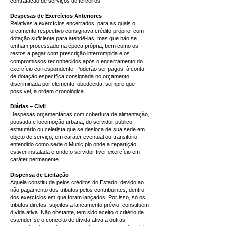
contratação de serviços de terceiros.
Despesas de Exercícios Anteriores
Relativas a exercícios encerrados, para as quais o
orçamento respectivo consignava crédito próprio, com
dotação suficiente para atendê-las, mas que não se
tenham processado na época própria, bem como os
restos a pagar com prescrição interrompida e os
compromissos reconhecidos após o encerramento do
exercício correspondente. Poderão ser pagos, à conta
de dotação específica consignada no orçamento,
discriminada por elemento, obedecida, sempre que
possível, a ordem cronológica.
Diárias – Civil
Despesas orçamentárias com cobertura de alimentação,
pousada e locomoção urbana, do servidor público
estatutário ou celetista que se desloca de sua sede em
objeto de serviço, em caráter eventual ou transitório,
entendido como sede o Município onde a repartição
estiver instalada e onde o servidor tiver exercício em
caráter permanente.
Dispensa de Licitação
Aquela constituída pelos créditos do Estado, devido ao
não pagamento dos tributos pelos contribuintes, dentro
dos exercícios em que foram lançados. Por isso, só os
tributos diretos, sujeitos a lançamento prévio, constituem
dívida ativa. Não obstante, tem sido aceito o critério de
estender-se o conceito de dívida ativa a outras