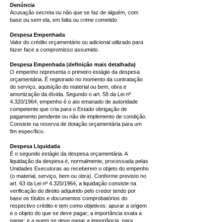
Denúncia
Acusação secreta ou não que se faz de alguém, com
base ou sem ela, em falta ou crime cometido.
Despesa Empenhada
Valor do crédito orçamentário ou adicional utilizado para
fazer face a compromisso assumido.
Despesa Empenhada (definição mais detalhada)
O empenho representa o primeiro estágio da despesa
orçamentária. É registrado no momento da contratação
do serviço, aquisição do material ou bem, obra e
amortização da dívida. Segundo o art. 58 da Lei nº
4.320/1964, empenho é o ato emanado de autoridade
competente que cria para o Estado obrigação de
pagamento pendente ou não de implemento de condição.
Consiste na reserva de dotação orçamentária para um
fim específico.
Despesa Liquidada
É o segundo estágio da despesa orçamentária. A
liquidação da despesa é, normalmente, processada pelas
Unidades Executoras ao receberem o objeto do empenho
(o material, serviço, bem ou obra). Conforme previsto no
art. 63 da Lei nº 4.320/1964, a liquidação consiste na
verificação do direito adquirido pelo credor tendo por
base os títulos e documentos comprobatórios do
respectivo crédito e tem como objetivos: apurar a origem
e o objeto do que se deve pagar; a importância exata a
pagar; e a quem se deve pagar a importância, para