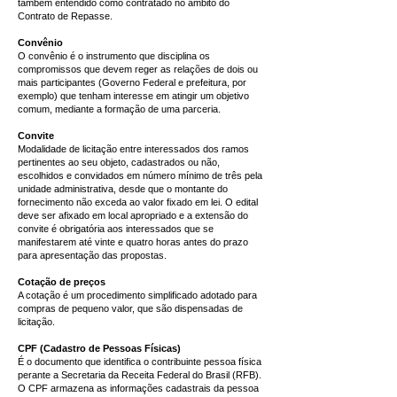
também entendido como contratado no âmbito do
Contrato de Repasse.
Convênio
O convênio é o instrumento que disciplina os
compromissos que devem reger as relações de dois ou
mais participantes (Governo Federal e prefeitura, por
exemplo) que tenham interesse em atingir um objetivo
comum, mediante a formação de uma parceria.
Convite
Modalidade de licitação entre interessados dos ramos
pertinentes ao seu objeto, cadastrados ou não,
escolhidos e convidados em número mínimo de três pela
unidade administrativa, desde que o montante do
fornecimento não exceda ao valor fixado em lei. O edital
deve ser afixado em local apropriado e a extensão do
convite é obrigatória aos interessados que se
manifestarem até vinte e quatro horas antes do prazo
para apresentação das propostas.
Cotação de preços
A cotação é um procedimento simplificado adotado para
compras de pequeno valor, que são dispensadas de
licitação.
CPF (Cadastro de Pessoas Físicas)
É o documento que identifica o contribuinte pessoa física
perante a Secretaria da Receita Federal do Brasil (RFB).
O CPF armazena as informações cadastrais da pessoa