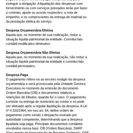
extinguir a obrigação. A liquidação das despesas com
fornecimento ou com serviços prestados terão por base:
o contrato, ajuste ou acordo respectivo; a nota de
empenho; e os comprovantes da entrega de material ou
da prestação efetiva do serviço.
Despesa Orçamentária Efetiva
Aquela que, no momento de sua realização, reduz a
situação líquida patrimonial da entidade. Constitui fato
contábil modificativo diminutivo.
Despesa Orçamentária Não Efetiva
Aquela que, no momento da sua realização, não reduz a
situação líquida patrimonial da entidade e constitui fato
contábil permutativo.
Despesa Paga
O pagamento refere-se ao terceiro estágio da despesa
orçamentária e será processada pela Unidade Gestora
Executora no momento da emissão do documento
Ordem Bancária (OB) e documentos relativos a
retenções de tributos, quando for o caso. O pagamento
consiste na entrega de numerário ao credor e só pode
ser efetuado após a regular liquidação da despesa. A Lei
nº 4.320/1964, em seu art. 64, define ordem de
pagamento como sendo o despacho exarado por
autoridade competente, determinando que a despesa
liquidada seja paga. Principais documentos contábeis
envolvidos nessa fase: OB (Ordem Bancária), DARF
(Documento de Arrecadação de Receitas Federais), DAE