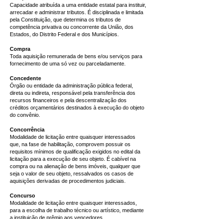
Capacidade atribuída a uma entidade estatal para instituir,
arrecadar e administrar tributos. É disciplinada e limitada
pela Constituição, que determina os tributos de
competência privativa ou concorrente da União, dos
Estados, do Distrito Federal e dos Municípios.
Compra
Toda aquisição remunerada de bens e/ou serviços para
fornecimento de uma só vez ou parceladamente.
Concedente
Órgão ou entidade da administração pública federal,
direta ou indireta, responsável pela transferência dos
recursos financeiros e pela descentralização dos
créditos orçamentários destinados à execução do objeto
do convênio.
Concorrência
Modalidade de licitação entre quaisquer interessados
que, na fase de habilitação, comprovem possuir os
requisitos mínimos de qualificação exigidos no edital da
licitação para a execução de seu objeto. É cabível na
compra ou na alienação de bens imóveis, qualquer que
seja o valor de seu objeto, ressalvados os casos de
aquisições derivadas de procedimentos judiciais.
Concurso
Modalidade de licitação entre quaisquer interessados,
para a escolha de trabalho técnico ou artístico, mediante
a instituição de prêmio aos vencedores.