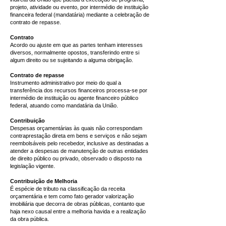
projeto, atividade ou evento, por intermédio de instituição
financeira federal (mandatária) mediante a celebração de
contrato de repasse.
Contrato
Acordo ou ajuste em que as partes tenham interesses
diversos, normalmente opostos, transferindo entre si
algum direito ou se sujeitando a alguma obrigação.
Contrato de repasse
Instrumento administrativo por meio do qual a
transferência dos recursos financeiros processa-se por
intermédio de instituição ou agente financeiro público
federal, atuando como mandatária da União.
Contribuição
Despesas orçamentárias às quais não correspondam
contraprestação direta em bens e serviços e não sejam
reembolsáveis pelo recebedor, inclusive as destinadas a
atender a despesas de manutenção de outras entidades
de direito público ou privado, observado o disposto na
legislação vigente.
Contribuição de Melhoria
É espécie de tributo na classificação da receita
orçamentária e tem como fato gerador valorização
imobiliária que decorra de obras públicas, contanto que
haja nexo causal entre a melhoria havida e a realização
da obra pública.