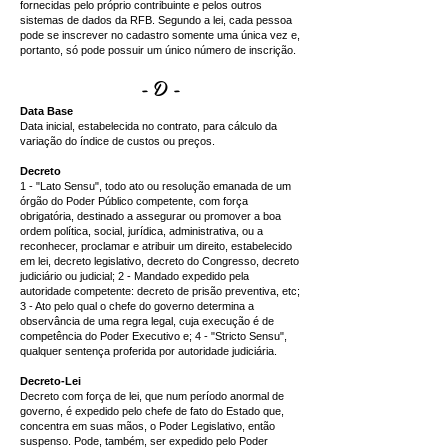
fornecidas pelo próprio contribuinte e pelos outros
sistemas de dados da RFB. Segundo a lei, cada pessoa
pode se inscrever no cadastro somente uma única vez e,
portanto, só pode possuir um único número de inscrição.
- D -
Data Base
Data inicial, estabelecida no contrato, para cálculo da
variação do índice de custos ou preços.
Decreto
1 - "Lato Sensu", todo ato ou resolução emanada de um
órgão do Poder Público competente, com força
obrigatória, destinado a assegurar ou promover a boa
ordem política, social, jurídica, administrativa, ou a
reconhecer, proclamar e atribuir um direito, estabelecido
em lei, decreto legislativo, decreto do Congresso, decreto
judiciário ou judicial; 2 - Mandado expedido pela
autoridade competente: decreto de prisão preventiva, etc;
3 - Ato pelo qual o chefe do governo determina a
observância de uma regra legal, cuja execução é de
competência do Poder Executivo e; 4 - "Stricto Sensu",
qualquer sentença proferida por autoridade judiciária.
Decreto-Lei
Decreto com força de lei, que num período anormal de
governo, é expedido pelo chefe de fato do Estado que,
concentra em suas mãos, o Poder Legislativo, então
suspenso. Pode, também, ser expedido pelo Poder