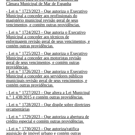
Câmara Municipal de Mar de Espanha
-
Lei n.° 1723/2023 - Que autoriza o Executivo
Municipal a conceder aos profissionais do
magistério municipal revisão geral de seus
vencimentos, e contém outras providências.
-
Lei n.° 1724/2023 - Que autoria o Executivo
Municipal a conceder aos técnicos de
enfermagem revisão geral de seus vencimentos, e
contém outras providências.
-
Lei n.° 1725/2023 - Que autoriza o Executivo
Municipal a conceder aos motoristas revisão
geral de seus vencimentos, e contém outras
providências.
-
Lei n.° 1726/2023 - Que autoriza o Executivo
Municipal a conceder aos servidores públicos
municipais revisão geral de seus vencimentos, e
contém outras providências.
-
Lei n.°
1727/2023 - Que altera a Lei Municipal
n.° 1.438/2015 e contém outras providências.
-
Lei n.°
1728/2023 -
Que dispõe sobre diretrizes
orçamentárias
-
Lei n.°
1729/2023 -
Que autoriza a abertura de
crédito especial e contém outras providências.
-
Lei n.°
1730/2023 - Que autoriza/ratifica
aquisição de imóvel urbano e contém outras