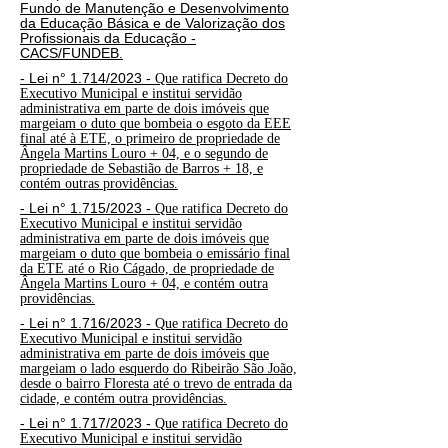
Fundo de Manutenção e Desenvolvimento
da Educação Básica e de Valorização dos
Profissionais da Educação -
CACS/FUNDEB.
- Lei n° 1.714/2023 -
Que ratifica Decreto do
Executivo Municipal e institui servidão
administrativa em parte de dois imóveis que
margeiam o duto que bombeia o esgoto da EEE
final até à ETE, o primeiro de propriedade de
Ângela Martins Louro + 04, e o segundo de
propriedade de Sebastião de Barros + 18, e
contém outras providências.
- Lei n° 1.715/2023 -
Que ratifica Decreto do
Executivo Municipal e institui servidão
administrativa em parte de dois imóveis que
margeiam o duto que bombeia o emissário final
da ETE até o Rio Cágado, de propriedade de
Ângela Martins Louro + 04, e contém outra
providências.
- Lei n° 1.716/2023 -
Que ratifica Decreto do
Executivo Municipal e institui servidão
administrativa em parte de dois imóveis que
margeiam o lado esquerdo do Ribeirão São João,
desde o bairro Floresta até o trevo de entrada da
cidade, e contém outra providências.
- Lei n° 1.717/2023 -
Que ratifica Decreto do
Executivo Municipal e institui servidão