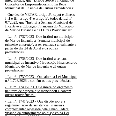
integralidade, que “Dispõe Sobre a Inclusão de
Conceitos de Empreendedorismo na Rede
Municipal de Ensino e dá Outras Providências”.
- Que decide VETAR: artigo 3º, caput e alíneas
I,II e III, artigo 4º e artigo 5º, todos da Lei nº
07/2023, que “Institui a Semana Municipal de
Incentivo a Educação Financeira do Município
de Mar de Espanha e dá Outras Providências”.
- Lei nº. 1737/2023 Que institui no município
de Mar de Espanha a "Semana municipal do
primeiro emprego", a ser realizada anualmente a
partir do dia 24 de Abril e dá outras
providências.
- Lei nº. 1738/2023 Que institui a semana
municipal de incentivo à Educação Financeira do
Município de Mar de Espanha e dá outras
providências.
- Lei nº. 1739/2023 - Que altera a Lei Municipal
n.º 1.726/2023 e contém outras providências.
- Lei nº. 1740/2023 Que insere no orçamento
natureza de despesa que mencionou e contém
outras providências.
- Lei nº. 1741/2023 - Que dispõe sobre a
regulamentação da assistência financeira
complementar repassada pela União Federal,
visando da cumprimento ao disposto na Lei