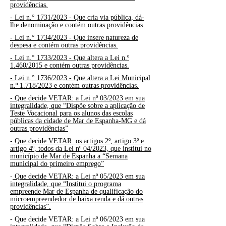
providências.
-
Lei n.°
1731/2023 -
Que cria via pública, dá-
lhe denominação e contém outras providências.
-
Lei n.°
1734/2023 -
Que insere natureza de
despesa e contém outras providências.
-
Lei n.°
1733/2023 -
Que altera a Lei n.º
1.460/2015 e contém outras providências.
-
Lei n.°
1736/2023 -
Que altera a Lei Municipal
n.º 1.718/2023 e contém outras providências.
-
Que decide VETAR: a Lei nº 03/2023 em sua
integralidade, que “Dispõe sobre a aplicação de
Teste Vocacional para os alunos das escolas
públicas da cidade de Mar de Espanha-MG e dá
outras providências”
-
Que decide VETAR: os artigos 2º, artigo 3º e
artigo 4º, todos da Lei nº 04/2023, que institui no
município de Mar de Espanha a “Semana
municipal do primeiro emprego”
-
Que decide VETAR: a Lei nº 05/2023 em sua
integralidade, que “Institui o programa
empreende Mar de Espanha de qualificação do
microempreendedor de baixa renda e dá outras
providências”.
- Que decide VETAR: a Lei nº 06/2023 em sua