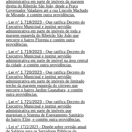
administrativa em parte de imóveis da margem
direita do Ribeirão São João, desde a Praça
Governador Valadares até a rua Lincoln Machado
de Miranda, e contém outra providências.
- Lei n° 1.718/2023 -
Que ratifica Decreto do
Executivo Municipal e institui servidão
administrativa em parte de imóveis de toda a
margem esquerda do Ribeirão São João que
percorre o bairro Floresta e contém outra
providências.
- Lei n° 1.719/2023 -
Que ratifica Decreto do
Executivo Municipal e institui servidão
administrativa em parte de imóvel na área central
da cidade, e contém outra providências.
- Lei n° 1.720/2023 -
Que ratifica Decreto do
Executivo Municipal e institui servidão
administrativa em parte de imóveis de limitado
trecho da margem esquerda do córrego que
percorre o bairro Jardim Guanabara, e contém
outra providências.
- Lei n° 1.721/2023 -
Que ratifica Decreto do
Executivo Municipal e institui servidão
administrativa em parte de imóveis que
margeiam o Sistema de Esgotamento Sanitário
do bairro Elite, e contém outra providências.
-
Lei n° 1722/2023 - Dispõe sobre revisão anual
de Salários para os Servidores Públicos da