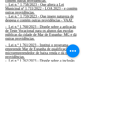
contém outras providências.
-
Lei n.° 1.758/2023 - Que altera a Lei
Municipal nº 1.711/2022 - LOA 2023 - e contém
outras providências.
-
Lei n.° 1.759/2023 - Que insere natureza de
despesa e contém outras providências - VAAT.
-
Lei n.º 1.760/2023 - Dispõe sobre a aplicação
de Teste Vocacional para os alunos das escolas
públicas da cidade de Mar de Espanha- MG e dá
outras providências.
-
Lei n.º 1.761/2023 - Institui o programa
empreende Mar de Espanha de qualificação do
microempreendedor de baixa renda e dá outras
providências.
-
Lei n.º 1.762/2023 - Dispõe sobre a inclusão
de conceitos de empreendedorismo na rede
municipal de ensino e dá outras providências.
-
Lei n.°
1735/2023 -
Que autoriza/ratifica
doação de imóvel urbano e contém outras
providências.
-
Lei n.°
1732/2023 -
Que autoriza o Poder
Executivo a inserir natureza de despesa no
orçamento vigente e contém outras providências.