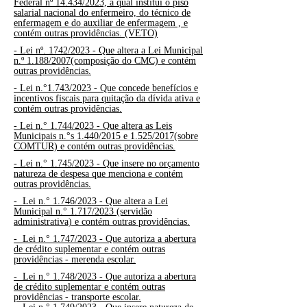
Federal nº 14.434/2023, a qual institui o piso
salarial nacional do enfermeiro, do técnico de
enfermagem e do auxiliar de enfermagem , e
contém outras providências. (VETO)
- Lei nº. 1742/2023 - Que altera a Lei Municipal
n.º 1.188/2007(composição do CMC) e contém
outras providências.
-
Lei n.°1.743/2023 - Que concede benefícios e
incentivos fiscais para quitação da dívida ativa e
contém outras providências.
-
Lei n.° 1.744/2023 - Que altera as Leis
Municipais n.°s 1.440/2015 e 1.525/2017(sobre
COMTUR) e contém outras providências.
-
Lei n.° 1.745/2023 - Que insere no orçamento
natureza de despesa que menciona e contém
outras providências.
-
Lei n.° 1.746/2023 - Que altera a Lei
Municipal n.° 1.717/2023 (servidão
administrativa) e contém outras providências.
-
Lei n.° 1.747/2023 - Que autoriza a abertura
de crédito suplementar e contém outras
providências - merenda escolar.
-
Lei n.° 1.748/2023 - Que autoriza a abertura
de crédito suplementar e contém outras
providências - transporte escolar.