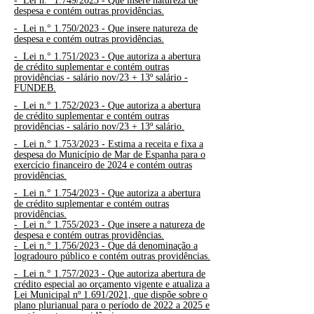
-
Lei n.° 1.749/2023 - Que insere natureza de
despesa e contém outras providências.
-
Lei n.° 1.750/2023 -
Que insere natureza de
despesa e contém outras providências.
-
Lei n.° 1.751/2023 -
Que autoriza a abertura
de crédito suplementar e contém outras
providências - salário nov/23 + 13º salário -
FUNDEB.
-
Lei n.° 1.752/2023 -
Que autoriza a abertura
de crédito suplementar e contém outras
providências - salário nov/23 + 13º salário.
-
Lei n.° 1.753/2023 -
Estima a receita e fixa a
despesa do Município de Mar de Espanha para o
exercício financeiro de 2024 e contém outras
providências.
-
Lei n.° 1.754/2023 -
Que autoriza a abertura
de crédito suplementar e contém outras
providências.
-
Lei n.° 1.755/2023 -
Que insere a natureza de
despesa e contém outras providências.
-
Lei n.° 1.756/2023 - Que dá denominação a
logradouro público e contém outras providências.
-
Lei n.° 1.757/2023 - Que autoriza abertura de
crédito especial ao orçamento vigente e atualiza a
Lei Municipal nº 1.691/2021, que dispõe sobre o
plano plurianual para o período de 2022 a 2025 e