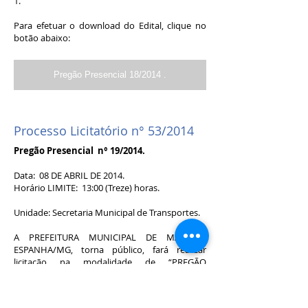
1.
Para efetuar o download do Edital, clique no
botão abaixo:
Pregão Presencial 18/2014 .
Processo Licitatório n° 53/2014
Pregão Presencial n° 19/2014.
Data: 08 DE ABRIL DE 2014.
Horário LIMITE: 13:00 (Treze) horas.
Unidade: Secretaria Municipal de Transportes.
A PREFEITURA MUNICIPAL DE MAR DE
ESPANHA/MG, torna público, fará realizar
licitação na modalidade de “PREGÃO
PRESENCIAL”, com julgamento pelo “Tipo
Menor Preço por ITEM”, para a Compra de
Pneus Novos, câmaras e Protetores para os