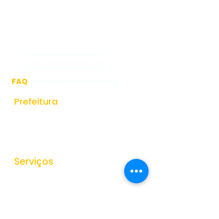
Rua Jorge Pinto Leal,53
Centro
Mar de Espanha MG
CEP:36640-000
(32)3276-1225
gabinete@mardeespanha.mg.gov.br
ouvidoria@mardeespanha.mg.gov.br
FAQ
- Perguntas Frequentes
Prefeitura
História do Municipio
Estrutura Organizacional
Secretarias
Serviços
Ouvidoria
e-SIC
Nota Fiscal Eletrônica
Tributos Municipais