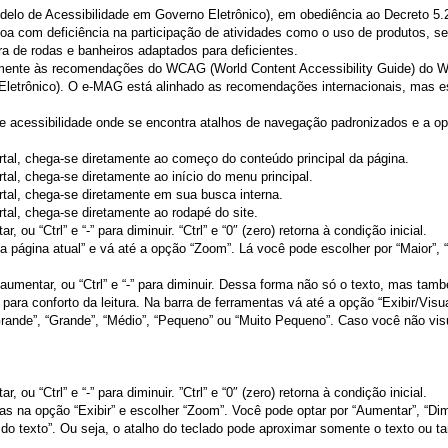
delo de Acessibilidade em Governo Eletrônico), em obediência ao Decreto 5.
essoa com deficiência na participação de atividades como o uso de produtos, 
a de rodas e banheiros adaptados para deficientes.
palmente às recomendações do WCAG (World Content Accessibility Guide) do W
letrônico). O e-MAG está alinhado as recomendações internacionais, mas 
de acessibilidade onde se encontra atalhos de navegação padronizados e a opç
rtal, chega-se diretamente ao começo do conteúdo principal da página.
tal, chega-se diretamente ao início do menu principal.
rtal, chega-se diretamente em sua busca interna.
tal, chega-se diretamente ao rodapé do site.
, ou “Ctrl” e “-” para diminuir. “Ctrl” e “0″ (zero) retorna à condição inicial.
 a página atual” e vá até a opção “Zoom”. Lá você pode escolher por “Maior”, 
ra aumentar, ou “Ctrl” e “-” para diminuir. Dessa forma não só o texto, mas 
ara conforto da leitura. Na barra de ferramentas vá até a opção “Exibir/Visu
ande”, “Grande”, “Médio”, “Pequeno” ou “Muito Pequeno”. Caso você não visu
, ou “Ctrl” e “-” para diminuir. ”Ctrl” e “0″ (zero) retorna à condição inicial.
ntas na opção “Exibir” e escolher “Zoom”. Você pode optar por “Aumentar”, “D
e do texto”. Ou seja, o atalho do teclado pode aproximar somente o texto o