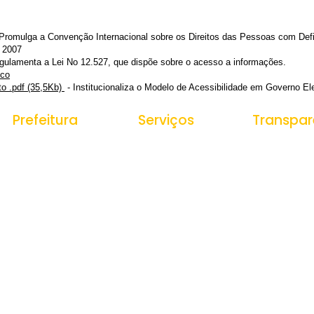
Promulga a Convenção Internacional sobre os Direitos das Pessoas com Defic
e 2007
gulamenta a Lei No 12.527, que dispõe sobre o acesso a informações.
ico
to .pdf (35,5Kb)
- Institucionaliza o Modelo de Acessibilidade em Governo E
Prefeitura
Serviços
Transpar
História do Municipio
Ouvidoria
Portal da Tr
Receitas
e-SIC
Estrutura Organizacional
Despesas
Nota Fiscal Eletrônica
Secretarias
Gestão de P
Tributos Municipais
Veículos e
Protocolo
Equipamento
Obras Públic
Contratações
Contas Públi
Documentos 
Convênios
Dados Abert
Orçamentos