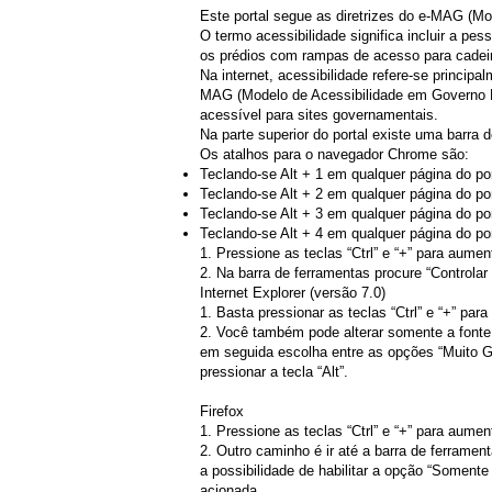
Este portal segue as diretrizes do e-MAG (Mo
O termo acessibilidade significa incluir a p
os prédios com rampas de acesso para cadeir
Na internet, acessibilidade refere-se princi
MAG (Modelo de Acessibilidade em Governo E
acessível para sites governamentais.
Na parte superior do portal existe uma barra 
Os atalhos para o navegador Chrome são:
Teclando-se Alt + 1 em qualquer página do po
Teclando-se Alt + 2 em qualquer página do por
Teclando-se Alt + 3 em qualquer página do po
Teclando-se Alt + 4 em qualquer página do por
1. Pressione as teclas “Ctrl” e “+” para aumentar
2. Na barra de ferramentas procure “Controlar
Internet Explorer (versão 7.0)
1. Basta pressionar as teclas “Ctrl” e “+” pa
2. Você também pode alterar somente a fonte p
em seguida escolha entre as opções “Muito Gr
pressionar a tecla “Alt”.
Firefox
1. Pressione as teclas “Ctrl” e “+” para aumentar
2. Outro caminho é ir até a barra de ferrame
a possibilidade de habilitar a opção “Soment
acionada.