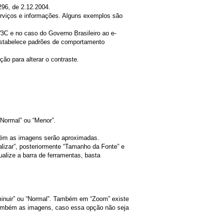
296, de 2.12.2004.
serviços e informações. Alguns exemplos são
3C e no caso do Governo Brasileiro ao e-
estabelece padrões de comportamento
ão para alterar o contraste.
“Normal” ou “Menor”.
também as imagens serão aproximadas.
alizar”, posteriormente “Tamanho da Fonte” e
alize a barra de ferramentas, basta
iminuir” ou “Normal”. Também em “Zoom” existe
u também as imagens, caso essa opção não seja