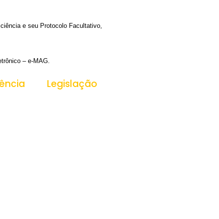
iência e seu Protocolo Facultativo,
letrônico – e-MAG.
ência
Legislação
ansparência
Leis
Decretos
Portarias
essoas
PPA
LDO
s
LOA
as
 Públicas
cas
Públicos
os