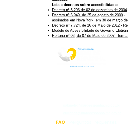
Leis e decretos sobre acessibilidade:
Decreto nº 5.296 de 02 de dezembro de 2004
Decreto nº 6.949, de 25 de agosto de 2009
- 
assinados em Nova York, em 30 de março d
Decreto nº 7.724, de 16 de Maio de 2012
- Re
Modelo de Acessibilidade de Governo Eletrôn
Portaria nº 03, de 07 de Maio de 2007 - forma
Rua Jorge Pinto Leal,53
Centro
Mar de Espanha MG
CEP:36640-000
(32)3276-1225
gabinete@mardeespanha.mg.gov.br
ouvidoria@mardeespanha.mg.gov.br
FAQ
- Perguntas Frequentes