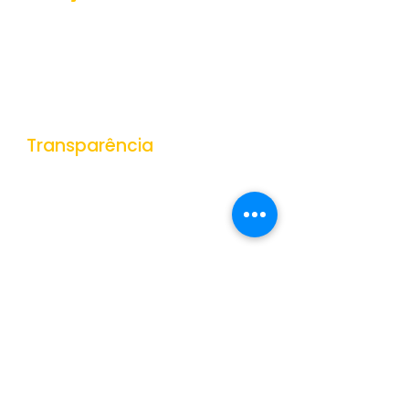
Ouvidoria
e-SIC
Nota Fiscal Eletrônica
Tributos Municipais
Protocolo
Transparência
Portal da Transparência
Receitas
Despesas
Gestão de Pessoas
Veículos e Equipamentos
Obras Públicas
Contratações Públicas
Contas Públicas
Documentos Públicos
Convênios
Dados Abertos
Orçamentos