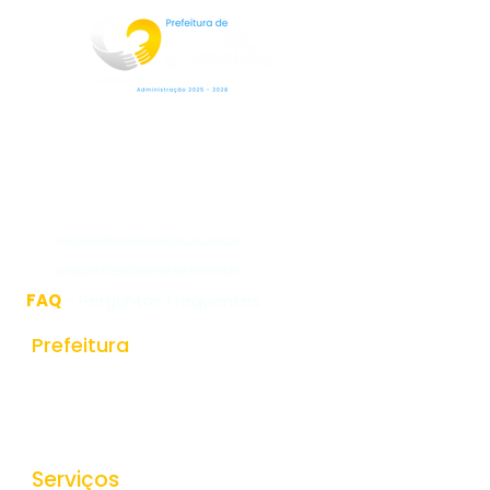
Rua Jorge Pinto Leal,53
Centro
Mar de Espanha MG
CEP:36640-000
(32)3276-1225
gabinete@mardeespanha.mg.gov.br
ouvidoria@mardeespanha.mg.gov.br
FAQ
- Perguntas Frequentes
Prefeitura
História do Municipio
Estrutura Organizacional
Secretarias
Serviços