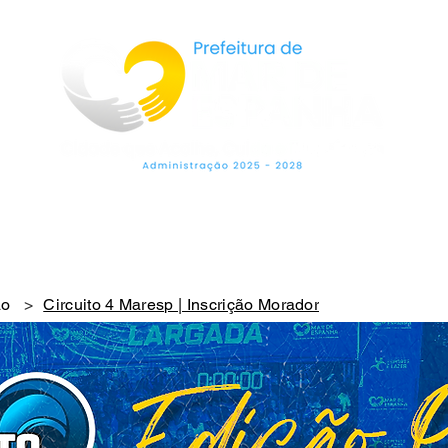
LEGISLAÇÃO
SECRETARIAS
OUVIDO
ão
>
Circuito 4 Maresp | Inscrição Morador