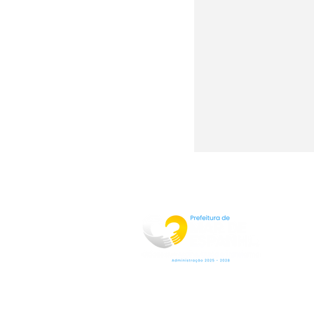
Rua Jorge Pinto Leal,53
Centro
Mar de Espanha MG
CEP:36640-000