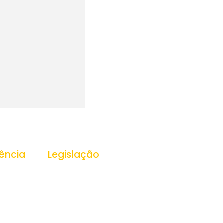
ência
Legislação
ansparência
Leis
Decretos
Portarias
essoas
PPA
LDO
s
LOA