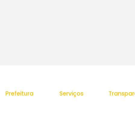
Prefeitura
Serviços
Transpar
História do Municipio
Ouvidoria
Portal da Tr
Receitas
e-SIC
Estrutura Organizacional
Despesas
Nota Fiscal Eletrônica
Secretarias
Gestão de P
Tributos Municipais
Veículos e
Protocolo
Equipamento