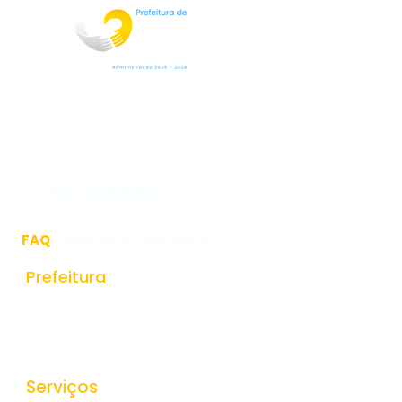
Rua Jorge Pinto Leal,53
Centro
Mar de Espanha MG
CEP:36640-000
(32)3276-1225
gabinete@mardeespanha.mg.gov.br
ouvidoria@mardeespanha.mg.gov.br
FAQ
- Perguntas Frequentes
Prefeitura
História do Municipio
Estrutura Organizacional
Secretarias
Serviços