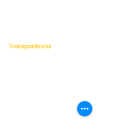
Ouvidoria
e-SIC
Nota Fiscal Eletrônica
Tributos Municipais
Protocolo
Transparência
Portal da Transparência
Receitas
Despesas
Gestão de Pessoas
Veículos e Equipamentos
Obras Públicas
Contratações Públicas
Contas Públicas
Documentos Públicos
Convênios
Dados Abertos
Orçamentos