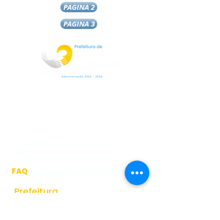
PAGINA 2
PAGINA 3
Rua Jorge Pinto Leal,53
Centro
Mar de Espanha MG
CEP:36640-000
(32)3276-1225
gabinete@mardeespanha.mg.gov.br
ouvidoria@mardeespanha.mg.gov.br
FAQ
- Perguntas Frequentes
Prefeitura
História do Municipio
Estrutura Organizacional