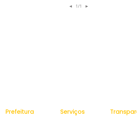
◄
1/1
►
Prefeitura
Serviços
Transpar
História do Municipio
Ouvidoria
Portal da Tr
Receitas
e-SIC
Estrutura Organizacional
Despesas
Nota Fiscal Eletrônica
Secretarias