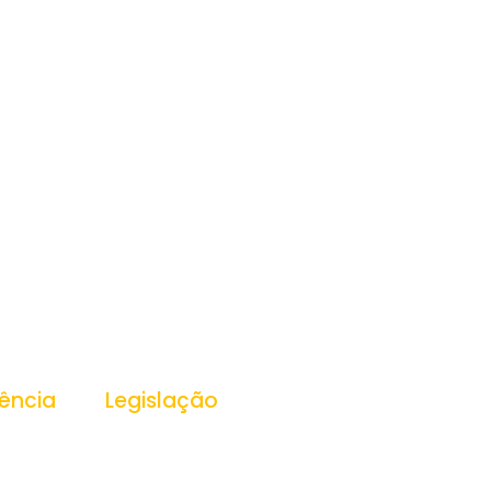
ência
Legislação
ansparência
Leis
Decretos
Portarias