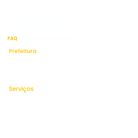
CEP:36640-000
(32)3276-1225
gabinete@mardeespanha.mg.gov.br
ouvidoria@mardeespanha.mg.gov.br
FAQ
- Perguntas Frequentes
Prefeitura
História do Municipio
Estrutura Organizacional
Secretarias
Serviços
Ouvidoria
e-SIC
Nota Fiscal Eletrônica
Tributos Municipais
Protocolo