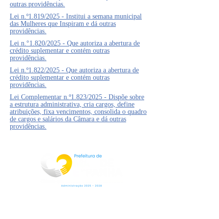
outras providências.
Lei n.º1.819/2025 - Institui a semana municipal
das Mulheres que Inspiram e dá outras
providências.
Lei n.°1.820/2025 - Que autoriza a abertura de
crédito suplementar e contém outras
providências.
Lei n.º1.822/2025 - Que autoriza a abertura de
crédito suplementar e contém outras
providências.
Lei Complementar n.º1.823/2025 - Dispõe sobre
a estrutura administrativa, cria cargos, define
atribuições, fixa vencimentos, consolida o quadro
de cargos e salários da Câmara e dá outras
providências.
Rua Jorge Pinto Leal,53
Centro
Mar de Espanha MG