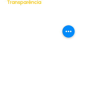
Transparência
Portal da Transparência
Receitas
Despesas
Gestão de Pessoas
Veículos e Equipamentos
Obras Públicas
Contratações Públicas
Contas Públicas
Documentos Públicos
Convênios
Dados Abertos
Orçamentos
+Mostrar Mais
Legislação
Leis
Decreto
s