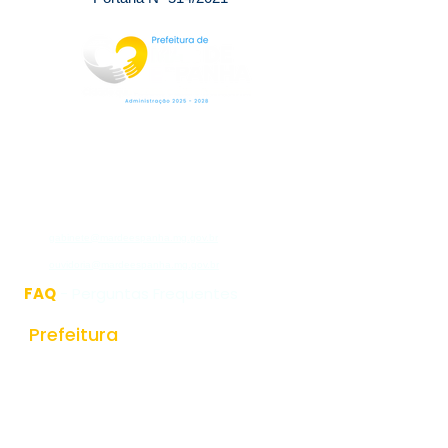
Rua Jorge Pinto Leal,53
Centro
Mar de Espanha MG
CEP:36640-000
(32)3276-1225
gabinete@mardeespanha.mg.gov.br
ouvidoria@mardeespanha.mg.gov.br
FAQ
- Perguntas Frequentes
Prefeitura
História do Municipio
Estrutura Organizacional
Secretarias