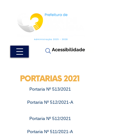
Acessibilidade
Portaria Nº 513/2021
Portaria Nº 512/2021-A
Portaria Nº 512/2021
Portaria Nº 511/2021-A