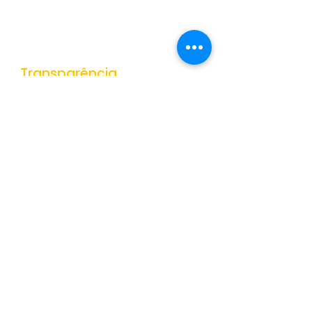
Nota Fiscal Eletrônica
Tributos Municipais
Protocolo
Transparência
Portal da Transparência
Receitas
Despesas
Gestão de Pessoas
Veículos e Equipamentos
Obras Públicas
Contratações Públicas
Contas Públicas
Documentos Públicos
Convênios
Dados Abertos
Orçamentos
+Mostrar Mais