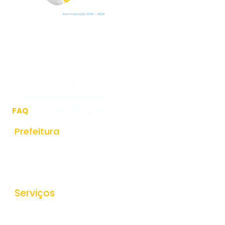
Rua Jorge Pinto Leal,53
Centro
Mar de Espanha MG
CEP:36640-000
(32)3276-1225
gabinete@mardeespanha.mg.gov.br
ouvidoria@mardeespanha.mg.gov.br
FAQ
- Perguntas Frequentes
Prefeitura
História do Municipio
Estrutura Organizacional
Secretarias
Serviços
Ouvidoria
e-SIC