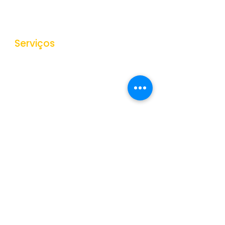
Estrutura Organizacional
Secretarias
Serviços
Ouvidoria
e-SIC
Nota Fiscal Eletrônica
Tributos Municipais
Protocolo
Transparência
Portal da Transparência
Receitas
Despesas
Gestão de Pessoas
Veículos e Equipamentos
Obras Públicas
Contratações Públicas
Contas Públicas