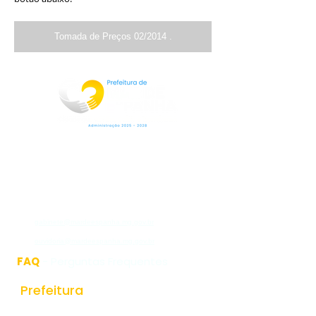
Tomada de Preços 02/2014 .
Rua Jorge Pinto Leal,53
Centro
Mar de Espanha MG
CEP:36640-000
(32)3276-1225
gabinete@mardeespanha.mg.gov.br
ouvidoria@mardeespanha.mg.gov.br
FAQ
- Perguntas Frequentes
Prefeitura
História do Municipio